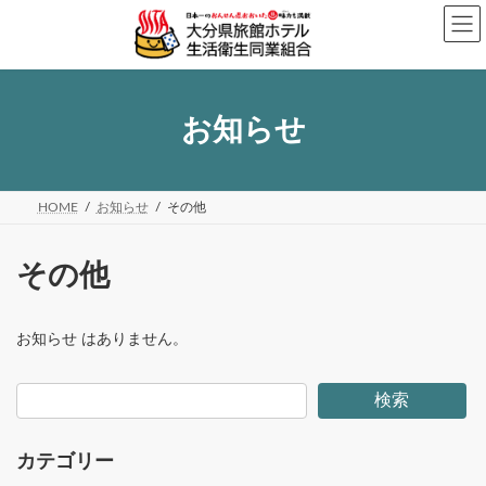
コ
ナ
ン
ビ
テ
ゲ
ン
ー
ツ
シ
へ
ョ
お知らせ
ス
ン
キ
に
ッ
移
プ
動
HOME
お知らせ
その他
その他
お知らせ はありません。
検索
カテゴリー