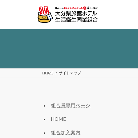
コ
ナ
ン
ビ
テ
ゲ
ン
ー
ツ
シ
へ
ョ
ス
ン
キ
に
ッ
移
プ
動
HOME
サイトマップ
組合員専用ページ
HOME
組合加入案内